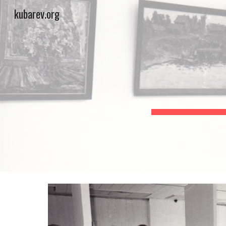
kubarev.org
Sk